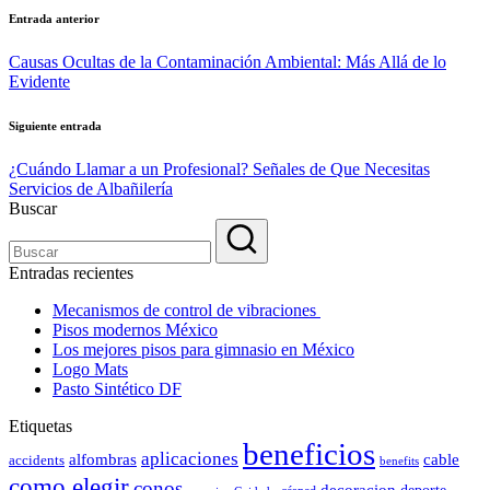
Navegación
Entrada anterior
de
Causas Ocultas de la Contaminación Ambiental: Más Allá de lo
entradas
Evidente
Siguiente entrada
¿Cuándo Llamar a un Profesional? Señales de Que Necesitas
Servicios de Albañilería
Buscar
Entradas recientes
Mecanismos de control de vibraciones
Pisos modernos México
Los mejores pisos para gimnasio en México
Logo Mats
Pasto Sintético DF
Etiquetas
beneficios
aplicaciones
alfombras
cable
accidents
benefits
como elegir
conos
decoracion