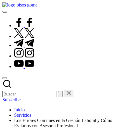
Saltar
Pisos
al
de
contenido
Goma
facebook.com
twitter.com
t.me
instagram.com
youtube.com
Subscribe
Inicio
Servicios
Los Errores Comunes en la Gestión Laboral y Cómo
Evitarlos con Asesoría Profesional