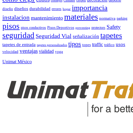
deporte
césped
consejos
Cuidado
importancia
durabilidad
diseños
diseño
errores
hogar
materiales
instalacion
mantenimiento
normativa
parking
pisos
Safety
pisos conductivos
Pisos Deportivos
protectors
preventing
seguridad
tapetes
Seguridad Vial
señalización
tipos
usos
traffic
tapetes de entrada
topes
tráfico
tapetes personalizados
ventajas
vialidad
velocidad
yoga
Unimat México