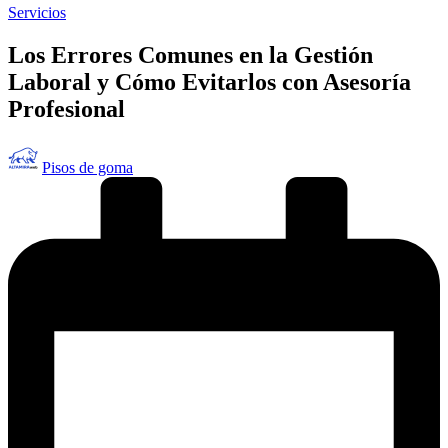
Publicado
Servicios
en
Los Errores Comunes en la Gestión
Laboral y Cómo Evitarlos con Asesoría
Profesional
Publicado
Pisos de goma
por