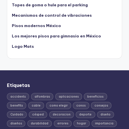
Topes de goma o hule para el parking
Mecanismos de control de vibraciones
Pisos modernos México
Los mejores pisos para gimnasio en México
Logo Mats
Etiquetas
accidents
alfombras
aplicaciones
beneficios
benefits
cable
como elegir
conos
consejos
Cuidado
césped
decoracion
deporte
diseño
diseños
durabilidad
errores
hogar
importancia