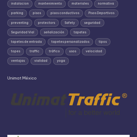
instalacion
mantenimiento
materiales
normativa
parking
pisos
pisos conductivos
Pisos Deportivos
preventing
protectors
Safety
seguridad
Seguridad Vial
señalización
tapetes
tapetes de entrada
tapetes personalizados
tipos
topes
traffic
tráfico
usos
velocidad
ventajas
vialidad
yoga
Unimat México