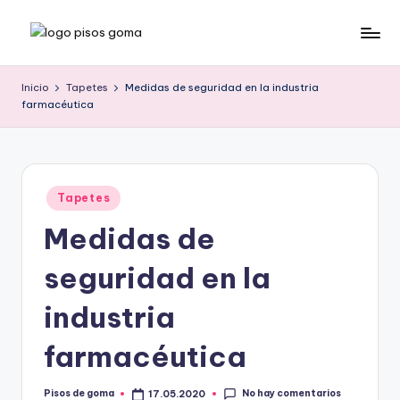
Saltar
P
al
contenido
is
Inicio
Tapetes
Medidas de seguridad en la industria
farmacéutica
o
s
d
Publicado
e
Tapetes
en
Medidas de
G
o
seguridad en la
m
industria
a
farmacéutica
No hay comentarios
Pisos de goma
17.05.2020
Publicado