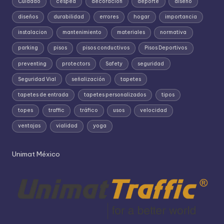
Cuidado
césped
decoracion
deporte
diseño
diseños
durabilidad
errores
hogar
importancia
instalacion
mantenimiento
materiales
normativa
parking
pisos
pisos conductivos
Pisos Deportivos
preventing
protectors
Safety
seguridad
Seguridad Vial
señalización
tapetes
tapetes de entrada
tapetes personalizados
tipos
topes
traffic
tráfico
usos
velocidad
ventajas
vialidad
yoga
Unimat México