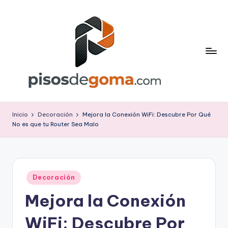
Saltar
al
contenido
P
is
Inicio
Decoración
Mejora la Conexión WiFi: Descubre Por Qué
No es que tu Router Sea Malo
o
s
d
Publicado
e
Decoración
en
Mejora la Conexión
G
o
WiFi: Descubre Por