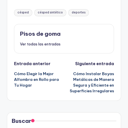
Etiquetas:
césped
césped sintético
deportes
Pisos de goma
Ver todas las entradas
Navegación
Entrada anterior
Siguiente entrada
Cómo Elegir la Mejor
Cómo Instalar Boyas
de
Alfombra en Rollo para
Metálicas de Manera
Tu Hogar
Segura y Eficiente en
entradas
Superficies Irregulares
Buscar