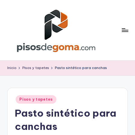
Saltar
al
contenido
P
is
Inicio
Pisos y tapetes
Pasto sintético para canchas
o
s
d
Publicado
Pisos y tapetes
en
e
Pasto sintético para
G
canchas
o