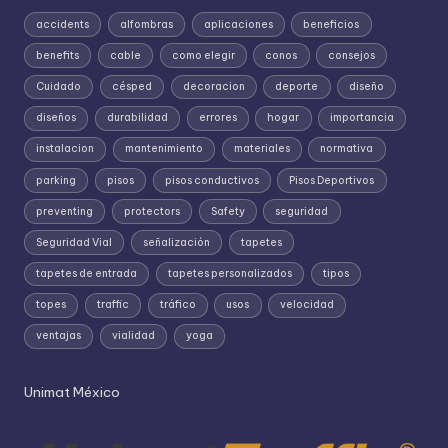
accidents
alfombras
aplicaciones
beneficios
benefits
cable
como elegir
conos
consejos
Cuidado
césped
decoracion
deporte
diseño
diseños
durabilidad
errores
hogar
importancia
instalacion
mantenimiento
materiales
normativa
parking
pisos
pisos conductivos
Pisos Deportivos
preventing
protectors
Safety
seguridad
Seguridad Vial
señalización
tapetes
tapetes de entrada
tapetes personalizados
tipos
topes
traffic
tráfico
usos
velocidad
ventajas
vialidad
yoga
Unimat México