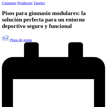
Publicado
Gimnasio
Productos
Tapetes
en
Pisos para gimnasio modulares: la
solución perfecta para un entorno
deportivo seguro y funcional
Publicado
Pisos de goma
por