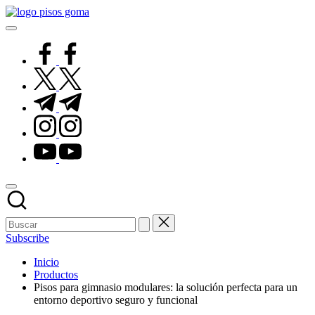
Saltar
Pisos
al
de
contenido
Goma
facebook.com
twitter.com
t.me
instagram.com
youtube.com
Subscribe
Inicio
Productos
Pisos para gimnasio modulares: la solución perfecta para un
entorno deportivo seguro y funcional