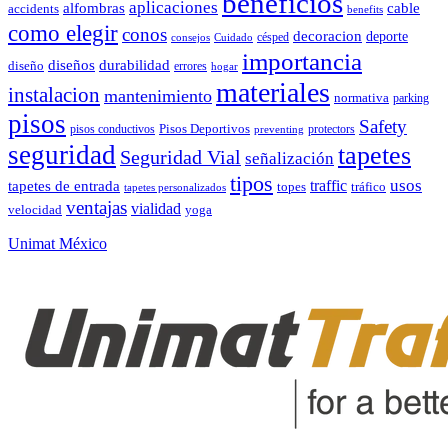
beneficios
aplicaciones
alfombras
cable
accidents
benefits
como elegir
conos
decoracion
deporte
césped
consejos
Cuidado
importancia
durabilidad
diseños
diseño
errores
hogar
materiales
instalacion
mantenimiento
normativa
parking
pisos
Safety
pisos conductivos
Pisos Deportivos
protectors
preventing
seguridad
tapetes
Seguridad Vial
señalización
tipos
usos
traffic
tapetes de entrada
topes
tráfico
tapetes personalizados
ventajas
vialidad
velocidad
yoga
Unimat México