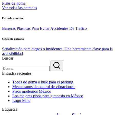
Pisos de goma
Ver todas las entradas
Navegación
Entrada anterior
de
Barreras Plásticas Para Evitar Accidentes De Tráfico
entradas
Siguiente entrada
Señalización para ciegos o invidentes: Una herramienta clave para la
accesibilidad
Buscar
Entradas recientes
Topes de goma o hule para el parking
Mecanismos de control de vibraciones
Pisos modernos México
Los mejores pisos para gimnasio en México
Logo Mats
Etiquetas