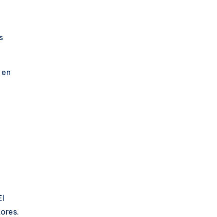
s
 en
El
ores.