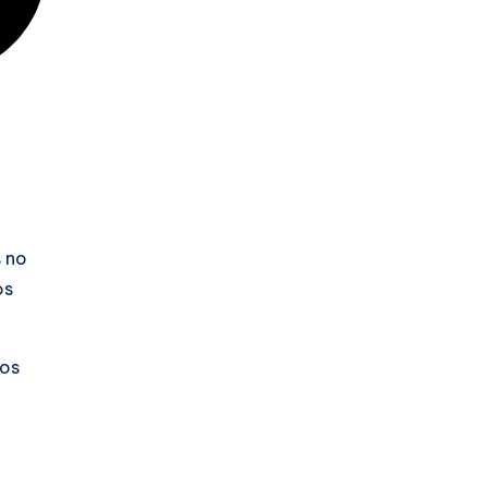
s no
os
mos