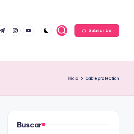
com
r.com
.me
instagram.com
youtube.com
Subscribe
Inicio
cable protection
Buscar