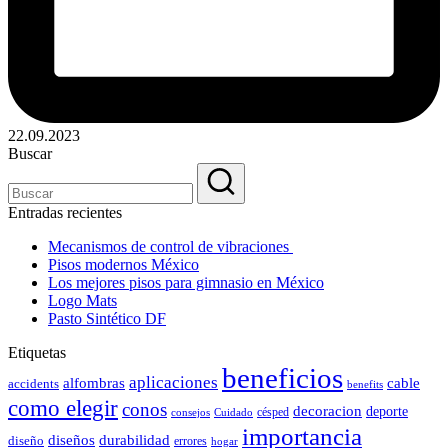
22.09.2023
Buscar
Entradas recientes
Mecanismos de control de vibraciones
Pisos modernos México
Los mejores pisos para gimnasio en México
Logo Mats
Pasto Sintético DF
Etiquetas
beneficios
aplicaciones
alfombras
cable
accidents
benefits
como elegir
conos
decoracion
deporte
césped
consejos
Cuidado
importancia
durabilidad
diseños
diseño
errores
hogar