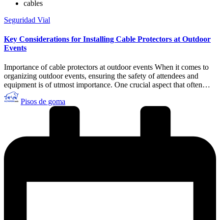
cables
Publicado
Seguridad Vial
en
Key Considerations for Installing Cable Protectors at Outdoor
Events
Importance of cable protectors at outdoor events When it comes to
organizing outdoor events, ensuring the safety of attendees and
equipment is of utmost importance. One crucial aspect that often…
Publicado
Pisos de goma
por