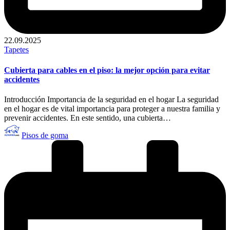
22.09.2025
Publicado
Tapetes
en
Cubierta para cables en el piso: la mejor opción para evitar
accidentes
Introducción Importancia de la seguridad en el hogar La seguridad
en el hogar es de vital importancia para proteger a nuestra familia y
prevenir accidentes. En este sentido, una cubierta…
Publicado
Pisos de goma
por