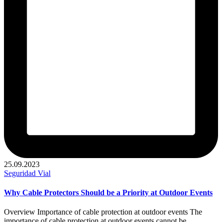
25.09.2023
Publicado
Seguridad Vial
en
Why Cable Protectors Should be a Priority at Outdoor Events
Overview Importance of cable protection at outdoor events The
importance of cable protection at outdoor events cannot be