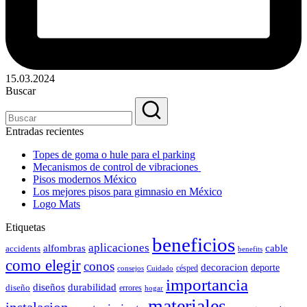
15.03.2024
Buscar
Entradas recientes
Topes de goma o hule para el parking
Mecanismos de control de vibraciones
Pisos modernos México
Los mejores pisos para gimnasio en México
Logo Mats
Etiquetas
beneficios
aplicaciones
alfombras
cable
accidents
benefits
como elegir
conos
decoracion
deporte
césped
consejos
Cuidado
importancia
durabilidad
diseños
diseño
errores
hogar
materiales