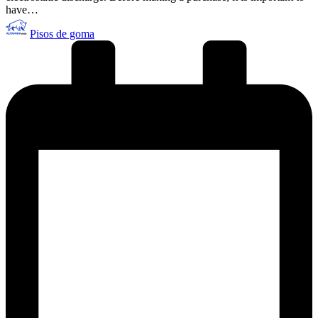
have…
Publicado
Pisos de goma
por