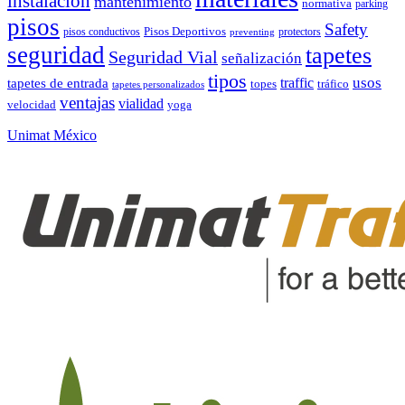
instalacion
mantenimiento
normativa
parking
pisos
Safety
pisos conductivos
Pisos Deportivos
protectors
preventing
seguridad
tapetes
Seguridad Vial
señalización
tipos
usos
traffic
tapetes de entrada
topes
tráfico
tapetes personalizados
ventajas
vialidad
velocidad
yoga
Unimat México