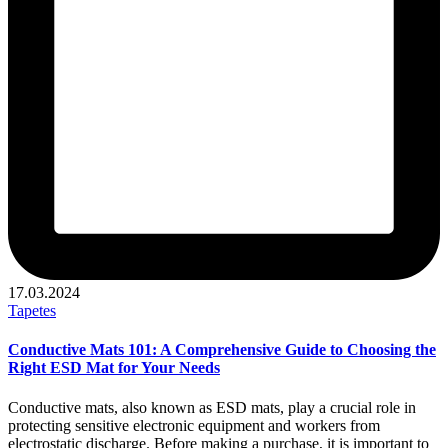
17.03.2024
Publicado
Tapetes
en
Conductive Mats 101: A Comprehensive Guide to Choosing the
Right ESD Mat for Your Needs
Conductive mats, also known as ESD mats, play a crucial role in
protecting sensitive electronic equipment and workers from
electrostatic discharge. Before making a purchase, it is important to