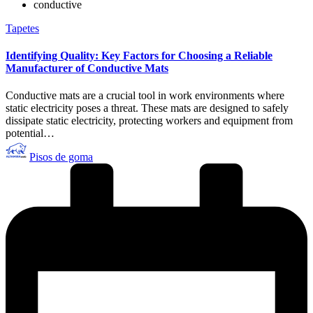
conductive
Publicado
Tapetes
en
Identifying Quality: Key Factors for Choosing a Reliable
Manufacturer of Conductive Mats
Conductive mats are a crucial tool in work environments where
static electricity poses a threat. These mats are designed to safely
dissipate static electricity, protecting workers and equipment from
potential…
Publicado
Pisos de goma
por