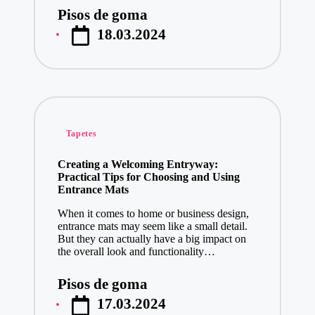
Pisos de goma
Publicado
18.03.2024
por
Publicado
Tapetes
en
Creating a Welcoming Entryway:
Practical Tips for Choosing and Using
Entrance Mats
When it comes to home or business design,
entrance mats may seem like a small detail.
But they can actually have a big impact on
the overall look and functionality…
Pisos de goma
Publicado
17.03.2024
por