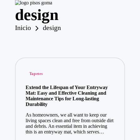
design
P
is
o
Saltar
Inicio
design
s
al
contenido
d
e
G
o
m
a
Publicado
Tapetes
en
Extend the Lifespan of Your Entryway
Mat: Easy and Effective Cleaning and
Maintenance Tips for Long-lasting
Durability
As homeowners, we all want to keep our
living spaces clean and free from outside dirt
and debris. An essential item in achieving
this is an entryway mat, which serves…