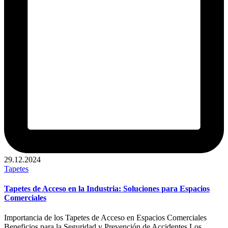
29.12.2024
Publicado
Tapetes
en
Tapetes de Acceso en la Industria: Soluciones para Espacios
Comerciales
Importancia de los Tapetes de Acceso en Espacios Comerciales
Beneficios para la Seguridad y Prevención de Accidentes Los