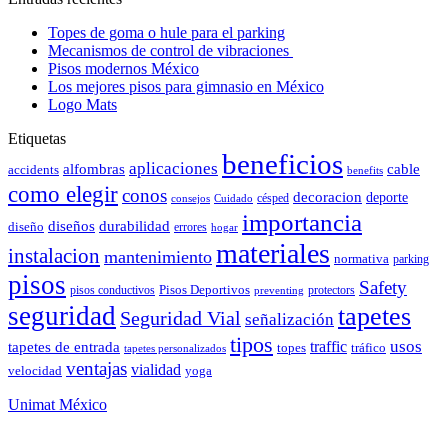
Topes de goma o hule para el parking
Mecanismos de control de vibraciones
Pisos modernos México
Los mejores pisos para gimnasio en México
Logo Mats
Etiquetas
beneficios
aplicaciones
alfombras
cable
accidents
benefits
como elegir
conos
decoracion
deporte
césped
consejos
Cuidado
importancia
durabilidad
diseños
diseño
errores
hogar
materiales
instalacion
mantenimiento
normativa
parking
pisos
Safety
pisos conductivos
Pisos Deportivos
protectors
preventing
seguridad
tapetes
Seguridad Vial
señalización
tipos
usos
traffic
tapetes de entrada
topes
tráfico
tapetes personalizados
ventajas
vialidad
velocidad
yoga
Unimat México