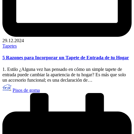
29.12.2024
Publicado
Tapetes
en
5 Razones para Incorporar un Tapete de Entrada de tu Hogar
1. Estilo ¿Alguna vez has pensado en cómo un simple tapete de
entrada puede cambiar la apariencia de tu hogar? Es más que solo
un accesorio funcional; es una declaración de…
Publicado
Pisos de goma
por