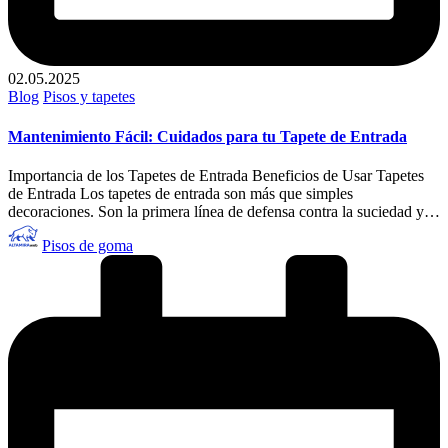
02.05.2025
Publicado
Blog
Pisos y tapetes
en
Mantenimiento Fácil: Cuidados para tu Tapete de Entrada
Importancia de los Tapetes de Entrada Beneficios de Usar Tapetes
de Entrada Los tapetes de entrada son más que simples
decoraciones. Son la primera línea de defensa contra la suciedad y…
Publicado
Pisos de goma
por