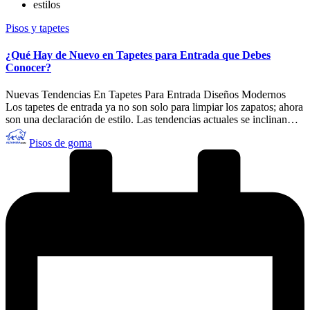
estilos
Publicado
Pisos y tapetes
en
¿Qué Hay de Nuevo en Tapetes para Entrada que Debes
Conocer?
Nuevas Tendencias En Tapetes Para Entrada Diseños Modernos
Los tapetes de entrada ya no son solo para limpiar los zapatos; ahora
son una declaración de estilo. Las tendencias actuales se inclinan…
Publicado
Pisos de goma
por