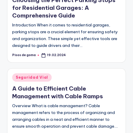
Choosing the Perfect Parking Stops
m
for Residential Garages: A
a
Comprehensive Guide
Introduction When it comes to residential garages,
parking stops are a crucial element for ensuring safety
and organization. These simple yet effective tools are
designed to guide drivers and their…
Pisos de goma
19.02.2024
Publicado
por
Publicado
Seguridad Vial
en
A Guide to Efficient Cable
Management with Cable Ramps
Overview What is cable management? Cable
management refers to the process of organizing and
arranging cables in a neat and efficient manner to
ensure smooth operation and prevent cable damage.…