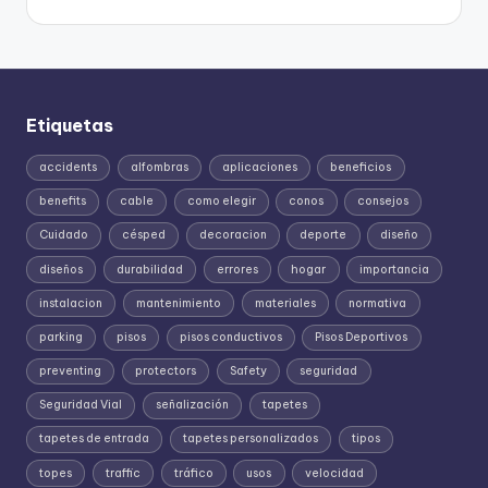
Etiquetas
accidents
alfombras
aplicaciones
beneficios
benefits
cable
como elegir
conos
consejos
Cuidado
césped
decoracion
deporte
diseño
diseños
durabilidad
errores
hogar
importancia
instalacion
mantenimiento
materiales
normativa
parking
pisos
pisos conductivos
Pisos Deportivos
preventing
protectors
Safety
seguridad
Seguridad Vial
señalización
tapetes
tapetes de entrada
tapetes personalizados
tipos
topes
traffic
tráfico
usos
velocidad