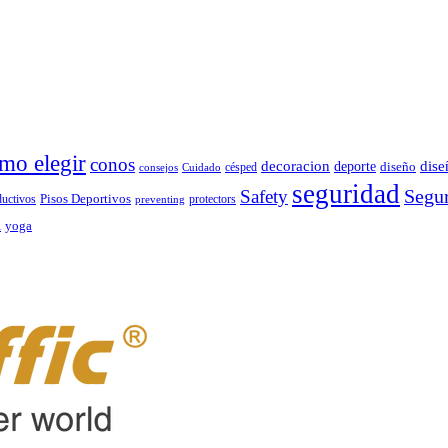
mo elegir
conos
decoracion
dise
deporte
césped
diseño
consejos
Cuidado
seguridad
Segur
Safety
ductivos
Pisos Deportivos
protectors
preventing
d
yoga