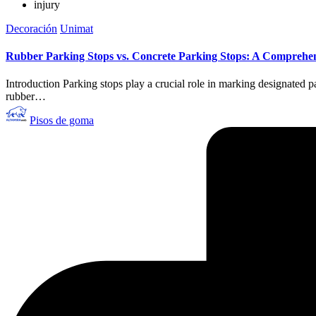
injury
Publicado
Decoración
Unimat
en
Rubber Parking Stops vs. Concrete Parking Stops: A Comprehe
Introduction Parking stops play a crucial role in marking designated
rubber…
Publicado
Pisos de goma
por