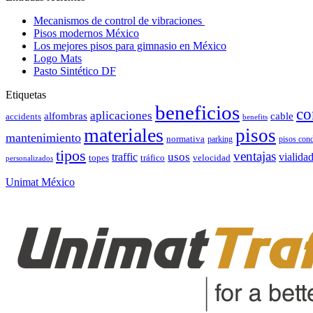
Mecanismos de control de vibraciones
Pisos modernos México
Los mejores pisos para gimnasio en México
Logo Mats
Pasto Sintético DF
Etiquetas
beneficios
co
aplicaciones
alfombras
cable
accidents
benefits
materiales
pisos
mantenimiento
normativa
parking
pisos con
tipos
ventajas
usos
vialida
traffic
topes
tráfico
velocidad
personalizados
Unimat México