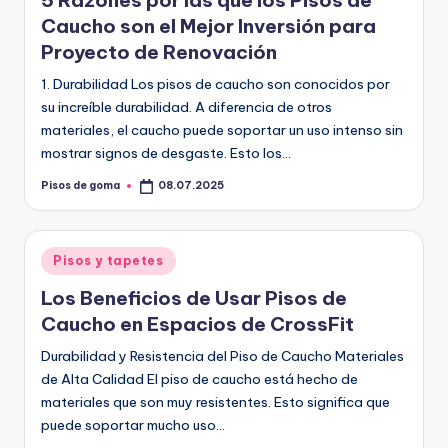
5 Razones por las que los Pisos de
m
Caucho son el Mejor Inversión para
a
Proyecto de Renovación
1. Durabilidad Los pisos de caucho son conocidos por
su increíble durabilidad. A diferencia de otros
materiales, el caucho puede soportar un uso intenso sin
mostrar signos de desgaste. Esto los…
Pisos de goma
08.07.2025
Publicado
por
Publicado
Pisos y tapetes
en
Los Beneficios de Usar Pisos de
Caucho en Espacios de CrossFit
Durabilidad y Resistencia del Piso de Caucho Materiales
de Alta Calidad El piso de caucho está hecho de
materiales que son muy resistentes. Esto significa que
puede soportar mucho uso…