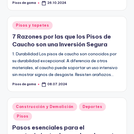
Pisos de goma
26.10.2024
Publicado
por
Publicado
Pisos y tapetes
en
7 Razones por las que los Pisos de
Caucho son una Inversión Segura
1. Durabilidad Los pisos de caucho son conocidos por
su durabilidad excepcional. A diferencia de otros
materiales, el caucho puede soportar un uso intensivo
sin mostrar signos de desgaste. Resisten arañazos…
Pisos de goma
08.07.2024
Publicado
por
Publicado
Construcción y Demolición
Deportes
en
Pisos
Pasos esenciales para el