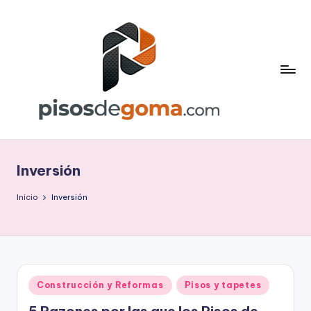
Saltar
al
contenido
P
is
Inversión
o
s
Inicio
Inversión
d
e
G
Publicado
Construcción y Reformas
Pisos y tapetes
o
en