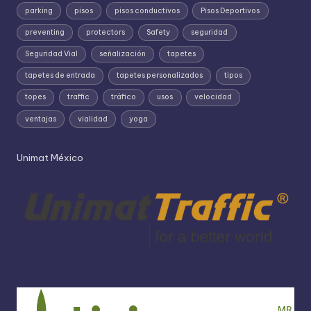
parking
pisos
pisos conductivos
Pisos Deportivos
preventing
protectors
Safety
seguridad
Seguridad Vial
señalización
tapetes
tapetes de entrada
tapetes personalizados
tipos
topes
traffic
tráfico
usos
velocidad
ventajas
vialidad
yoga
Unimat México