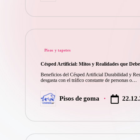
por
Publicado
Pisos y tapetes
en
Césped Artificial: Mitos y Realidades que Deb
Beneficios del Césped Artificial Durabilidad y Resi
desgasta con el tráfico constante de personas o…
22.12
Pisos de goma
Publicado
por