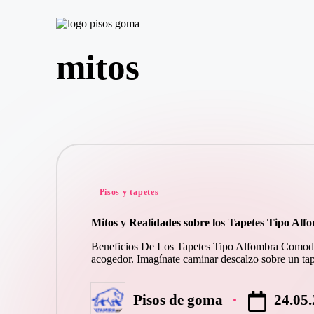
P
Saltar
is
mitos
al
o
contenido
s
d
e
G
o
m
a
Publicado
Pisos y tapetes
en
Mitos y Realidades sobre los Tapetes Tipo Al
Beneficios De Los Tapetes Tipo Alfombra Comodida
acogedor. Imagínate caminar descalzo sobre un t
24.05
Pisos de goma
Publicado