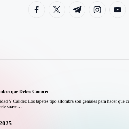
facebook.com
twitter.com
t.me
instagram.com
youtube.c
fombra que Debes Conocer
d Y Calidez Los tapetes tipo alfombra son geniales para hacer que cu
apete suave…
.2025