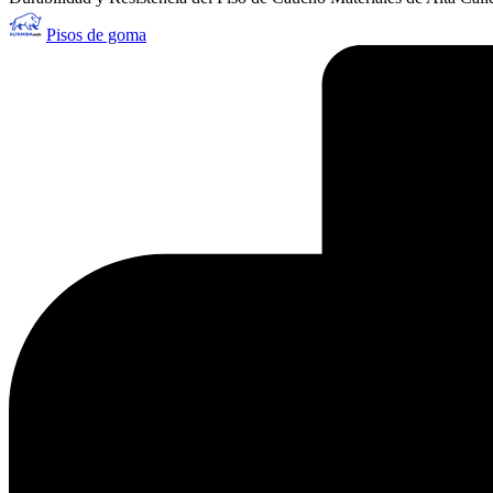
Publicado
Pisos de goma
por