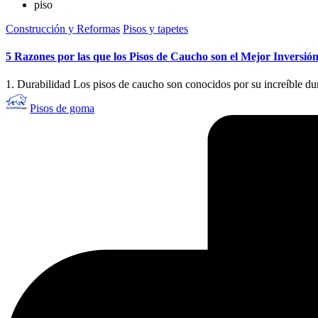
piso
Publicado
Construcción y Reformas
Pisos y tapetes
en
5 Razones por las que los Pisos de Caucho son el Mejor Inversi
1. Durabilidad Los pisos de caucho son conocidos por su increíble dur
Publicado
Pisos de goma
por