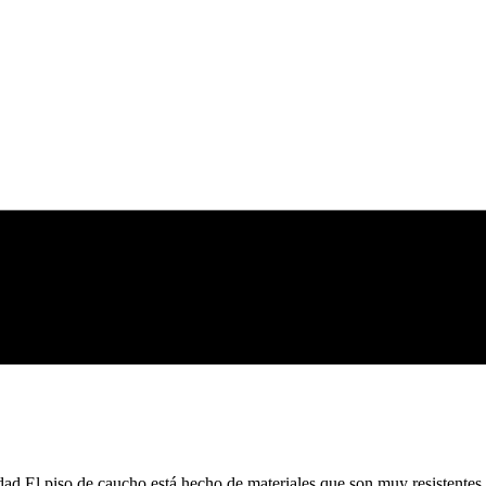
dad El piso de caucho está hecho de materiales que son muy resistente