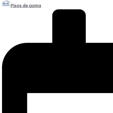
Publicado
Pisos de goma
por