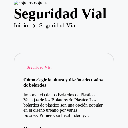
Seguridad Vial
P
is
o
Saltar
Inicio
Seguridad Vial
s
al
contenido
d
e
G
o
m
a
Publicado
Seguridad Vial
en
Cómo elegir la altura y diseño adecuados
de bolardos
Importancia de los Bolardos de Plástico
Ventajas de los Bolardos de Plástico Los
bolardos de plástico son una opción popular
en el diseño urbano por varias
razones. Primero, su flexibilidad y…