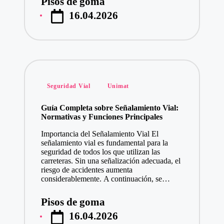
Pisos de goma
Publicado
16.04.2026
por
Publicado
Seguridad Vial
Unimat
en
Guía Completa sobre Señalamiento Vial:
Normativas y Funciones Principales
Importancia del Señalamiento Vial El
señalamiento vial es fundamental para la
seguridad de todos los que utilizan las
carreteras. Sin una señalización adecuada, el
riesgo de accidentes aumenta
considerablemente. A continuación, se…
Pisos de goma
Publicado
16.04.2026
por