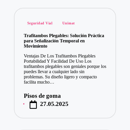
Publicado
Seguridad Vial
Unimat
en
Trafitambos Plegables: Solución Práctica
para Señalización Temporal en
Movimiento
Ventajas De Los Trafitambos Plegables
Portabilidad Y Facilidad De Uso Los
trafitambos plegables son geniales porque los
puedes llevar a cualquier lado sin
problemas. Su diseño ligero y compacto
facilita mucho…
Pisos de goma
Publicado
27.05.2025
por