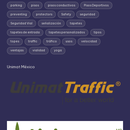
parking
pisos
pisos conductivos
Pisos Deportivos
preventing
protectors
Safety
seguridad
Seguridad Vial
señalización
tapetes
tapetes de entrada
tapetes personalizados
tipos
topes
traffic
tráfico
usos
velocidad
ventajas
vialidad
yoga
Unimat México