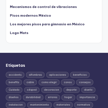
Mecanismos de control de vibraciones
Pisos modernos México
Los mejores pisos para gimnasio en México
Logo Mats
Etiquetas
accidents
alfombras
aplicaciones
beneficios
benefits
cable
como elegir
conos
consejos
Cuidado
césped
decoracion
deporte
diseño
diseños
durabilidad
errores
hogar
importancia
instalacion
mantenimiento
materiales
normativa