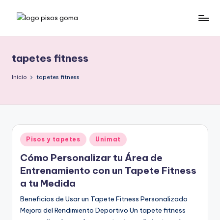
Saltar
P
al
contenido
is
tapetes fitness
o
s
Inicio
tapetes fitness
d
e
G
Publicado
Pisos y tapetes
Unimat
o
en
Cómo Personalizar tu Área de
m
Entrenamiento con un Tapete Fitness
a
a tu Medida
Beneficios de Usar un Tapete Fitness Personalizado
Mejora del Rendimiento Deportivo Un tapete fitness