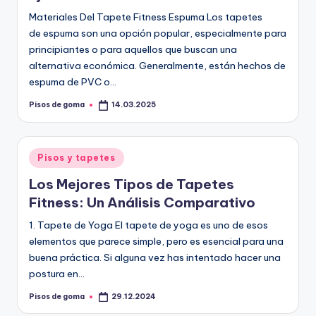
Materiales Del Tapete Fitness Espuma Los tapetes
de espuma son una opción popular, especialmente para
principiantes o para aquellos que buscan una
alternativa económica. Generalmente, están hechos de
espuma de PVC o…
Pisos de goma
14.03.2025
Publicado
por
Publicado
Pisos y tapetes
en
Los Mejores Tipos de Tapetes
Fitness: Un Análisis Comparativo
1. Tapete de Yoga El tapete de yoga es uno de esos
elementos que parece simple, pero es esencial para una
buena práctica. Si alguna vez has intentado hacer una
postura en…
Pisos de goma
29.12.2024
Publicado
por