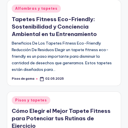
Publicado
Alfombras y tapetes
en
Tapetes Fitness Eco-Friendly:
Sostenibilidad y Conciencia
Ambiental en tu Entrenamiento
Beneficios De Los Tapetes Fitness Eco-Friendly
Reducción De Residuos Elegir un tapete fitness eco-
friendly es un paso importante para disminuir la
cantidad de desechos que generamos. Estos tapetes
están diseñados para…
Pisos de goma
02.05.2025
Publicado
por
Publicado
Pisos y tapetes
en
Cómo Elegir el Mejor Tapete Fitness
para Potenciar tus Rutinas de
Ejercicio