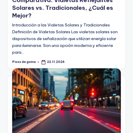
Comparativa: Vialetas Reflejantes
m
Solares vs. Tradicionales, ¿Cuál es
a
Mejor?
Introducción a las Vialetas Solares y Tradicionales
Definición de Vialetas Solares Las vialetas solares son
dispositivos de señalización que utilizan energía solar
para iluminarse. Son una opción moderna y eficiente
para…
Pisos de goma
22.11.2024
Publicado
por