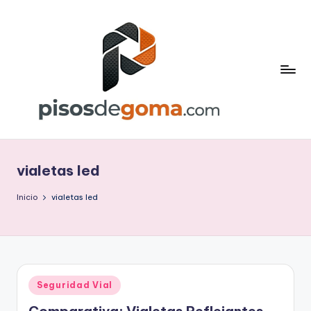
Saltar
al
contenido
P
is
vialetas led
o
s
Inicio
vialetas led
d
e
G
Publicado
Seguridad Vial
o
en