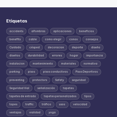
Etiquetas
accidents
alfombras
aplicaciones
beneficios
benefits
cable
como elegir
conos
consejos
Cuidado
césped
decoracion
deporte
diseño
diseños
durabilidad
errores
hogar
importancia
instalacion
mantenimiento
materiales
normativa
parking
pisos
pisos conductivos
Pisos Deportivos
preventing
protectors
Safety
seguridad
Seguridad Vial
señalización
tapetes
tapetes de entrada
tapetes personalizados
tipos
topes
traffic
tráfico
usos
velocidad
ventajas
vialidad
yoga