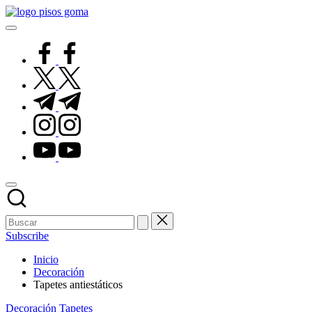
Saltar
Pisos
al
de
contenido
Goma
facebook.com
twitter.com
t.me
instagram.com
youtube.com
Subscribe
Inicio
Decoración
Tapetes antiestáticos
Publicado
Decoración
Tapetes