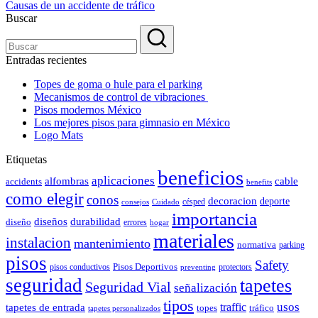
Causas de un accidente de tráfico
Buscar
Entradas recientes
Topes de goma o hule para el parking
Mecanismos de control de vibraciones
Pisos modernos México
Los mejores pisos para gimnasio en México
Logo Mats
Etiquetas
beneficios
aplicaciones
alfombras
cable
accidents
benefits
como elegir
conos
decoracion
deporte
césped
consejos
Cuidado
importancia
durabilidad
diseños
diseño
errores
hogar
materiales
instalacion
mantenimiento
normativa
parking
pisos
Safety
pisos conductivos
Pisos Deportivos
protectors
preventing
seguridad
tapetes
Seguridad Vial
señalización
tipos
usos
traffic
tapetes de entrada
topes
tráfico
tapetes personalizados