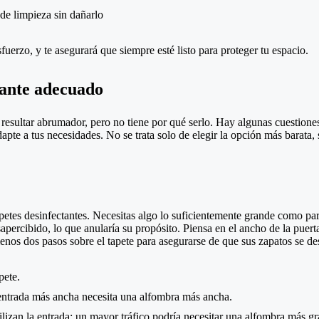
 de limpieza sin dañarlo
fuerzo, y te asegurará que siempre esté listo para proteger tu espacio.
tante adecuado
 resultar abrumador, pero no tiene por qué serlo. Hay algunas cuestione
pte a tus necesidades. No se trata solo de elegir la opción más barata, 
etes desinfectantes. Necesitas algo lo suficientemente grande como par
percibido, lo que anularía su propósito. Piensa en el ancho de la puer
menos dos pasos sobre el tapete para asegurarse de que sus zapatos se d
pete.
a entrada más ancha necesita una alfombra más ancha.
ilizan la entrada; un mayor tráfico podría necesitar una alfombra más g