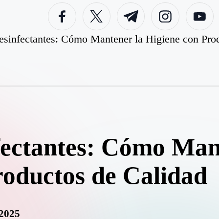
facebook.com
twitter.com
t.me
instagram.com
youtube.c
esinfectantes: Cómo Mantener la Higiene con Pro
fectantes: Cómo Man
roductos de Calidad
.2025