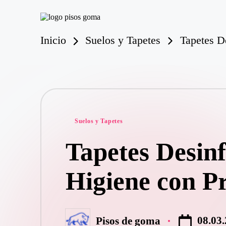
P
Saltar
is
Inicio
Suelos y Tapetes
Tapetes D
al
o
contenido
s
d
e
G
o
m
Publicado
a
Suelos y Tapetes
en
Tapetes Desin
Higiene con P
08.03
Pisos de goma
Publicado