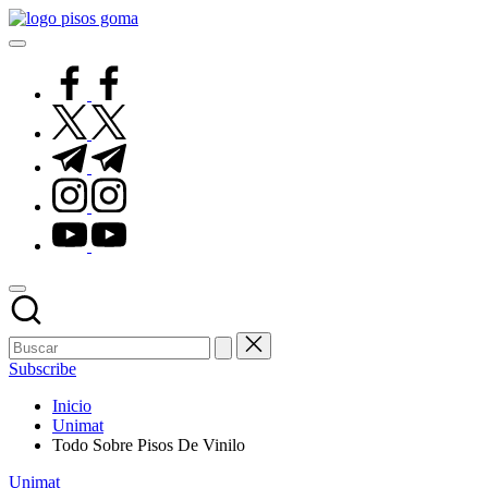
Saltar
Pisos
al
de
contenido
Goma
facebook.com
twitter.com
t.me
instagram.com
youtube.com
Subscribe
Inicio
Unimat
Todo Sobre Pisos De Vinilo
Publicado
Unimat