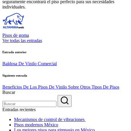
seguramente encontrará el piso perfecto para sus necesidades
individuales.
Pisos de goma
Ver todas las entradas
Navegación
Entrada anterior
de
Baldosa De Vinilo Comercial
entradas
Siguiente entrada
Beneficios De Los Pisos De Vinilo Sobre Otros Tipos De Pisos
Buscar
Entradas recientes
Mecanismos de control de vibraciones
Pisos modernos México
Los mejores pisos para gimnasio en México