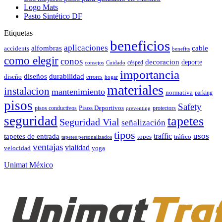
Logo Mats
Pasto Sintético DF
Etiquetas
beneficios
aplicaciones
alfombras
cable
accidents
benefits
como elegir
conos
decoracion
deporte
césped
consejos
Cuidado
importancia
durabilidad
diseños
diseño
errores
hogar
materiales
instalacion
mantenimiento
normativa
parking
pisos
Safety
pisos conductivos
Pisos Deportivos
protectors
preventing
seguridad
tapetes
Seguridad Vial
señalización
tipos
usos
traffic
tapetes de entrada
topes
tráfico
tapetes personalizados
ventajas
vialidad
velocidad
yoga
Unimat México