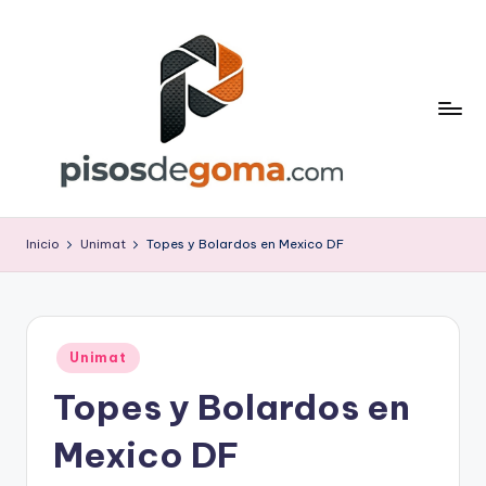
Saltar
al
contenido
P
is
Inicio
Unimat
Topes y Bolardos en Mexico DF
o
s
d
Publicado
Unimat
en
e
Topes y Bolardos en
G
Mexico DF
o