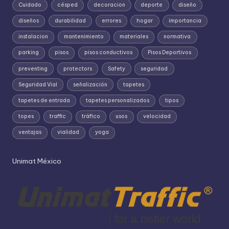
Cuidado
césped
decoracion
deporte
diseño
diseños
durabilidad
errores
hogar
importancia
instalacion
mantenimiento
materiales
normativa
parking
pisos
pisos conductivos
Pisos Deportivos
preventing
protectors
Safety
seguridad
Seguridad Vial
señalización
tapetes
tapetes de entrada
tapetes personalizados
tipos
topes
traffic
tráfico
usos
velocidad
ventajas
vialidad
yoga
Unimat México