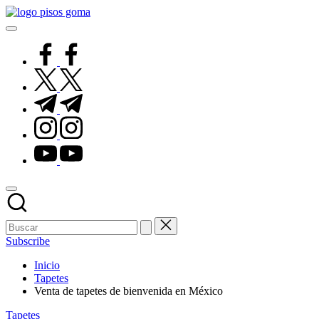
Saltar
Pisos
al
de
contenido
Goma
facebook.com
twitter.com
t.me
instagram.com
youtube.com
Subscribe
Inicio
Tapetes
Venta de tapetes de bienvenida en México
Publicado
Tapetes