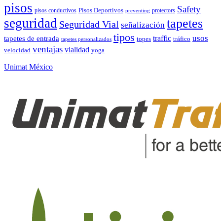
pisos
Safety
pisos conductivos
Pisos Deportivos
protectors
preventing
seguridad
tapetes
Seguridad Vial
señalización
tipos
usos
traffic
tapetes de entrada
topes
tráfico
tapetes personalizados
ventajas
vialidad
velocidad
yoga
Unimat México