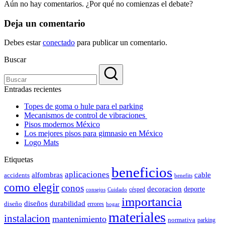
Aún no hay comentarios. ¿Por qué no comienzas el debate?
Deja un comentario
Debes estar
conectado
para publicar un comentario.
Buscar
Entradas recientes
Topes de goma o hule para el parking
Mecanismos de control de vibraciones
Pisos modernos México
Los mejores pisos para gimnasio en México
Logo Mats
Etiquetas
beneficios
aplicaciones
alfombras
cable
accidents
benefits
como elegir
conos
decoracion
deporte
césped
consejos
Cuidado
importancia
durabilidad
diseños
diseño
errores
hogar
materiales
instalacion
mantenimiento
normativa
parking