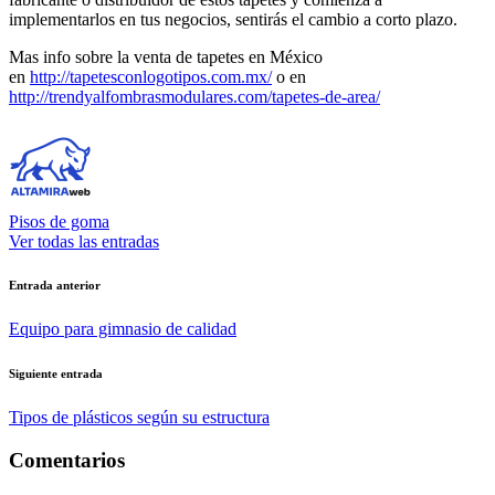
implementarlos en tus negocios, sentirás el cambio a corto plazo.
Mas info sobre la venta de tapetes en México
en
http://tapetesconlogotipos.com.mx/
o en
http://trendyalfombrasmodulares.com/tapetes-de-area/
Pisos de goma
Ver todas las entradas
Navegación
Entrada anterior
de
Equipo para gimnasio de calidad
entradas
Siguiente entrada
Tipos de plásticos según su estructura
Comentarios