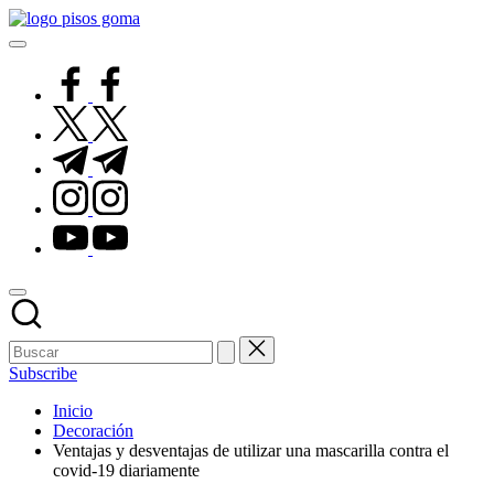
Saltar
Pisos
al
de
contenido
Goma
facebook.com
twitter.com
t.me
instagram.com
youtube.com
Subscribe
Inicio
Decoración
Ventajas y desventajas de utilizar una mascarilla contra el
covid-19 diariamente