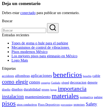
Deja un comentario
Debes estar
conectado
para publicar un comentario.
Buscar
Entradas recientes
Topes de goma o hule para el parking
Mecanismos de control de vibraciones
Pisos modernos México
Los mejores pisos para gimnasio en México
Logo Mats
Etiquetas
beneficios
aplicaciones
alfombras
cable
accidents
benefits
como elegir
conos
decoracion
deporte
césped
consejos
Cuidado
importancia
durabilidad
diseños
diseño
errores
hogar
materiales
instalacion
mantenimiento
normativa
parking
pisos
Safety
pisos conductivos
Pisos Deportivos
protectors
preventing