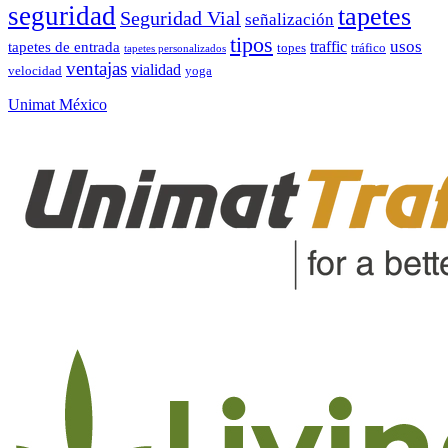
seguridad
tapetes
Seguridad Vial
señalización
tipos
usos
traffic
tapetes de entrada
topes
tráfico
tapetes personalizados
ventajas
vialidad
velocidad
yoga
Unimat México