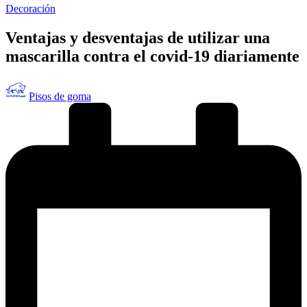
Publicado
Decoración
en
Ventajas y desventajas de utilizar una
mascarilla contra el covid-19 diariamente
Publicado
Pisos de goma
por