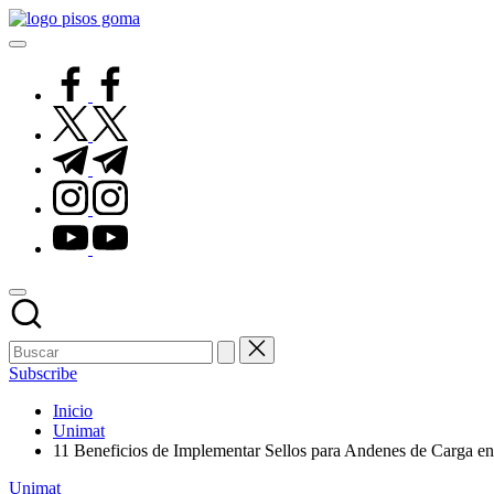
Saltar
Pisos
al
de
contenido
Goma
facebook.com
twitter.com
t.me
instagram.com
youtube.com
Subscribe
Inicio
Unimat
11 Beneficios de Implementar Sellos para Andenes de Carga en
Publicado
Unimat