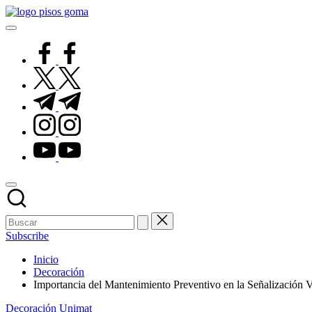
Saltar
Pisos
al
de
contenido
Goma
facebook.com
twitter.com
t.me
instagram.com
youtube.com
Subscribe
Inicio
Decoración
Importancia del Mantenimiento Preventivo en la Señalización 
Publicado
Decoración
Unimat