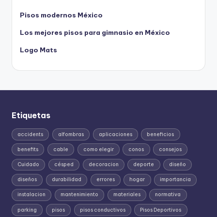
Pisos modernos México
Los mejores pisos para gimnasio en México
Logo Mats
Etiquetas
accidents
alfombras
aplicaciones
beneficios
benefits
cable
como elegir
conos
consejos
Cuidado
césped
decoracion
deporte
diseño
diseños
durabilidad
errores
hogar
importancia
instalacion
mantenimiento
materiales
normativa
parking
pisos
pisos conductivos
Pisos Deportivos