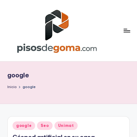
Saltar
al
contenido
P
is
google
o
s
Inicio
google
d
e
G
Publicado
google
Seo
Unimat
o
en