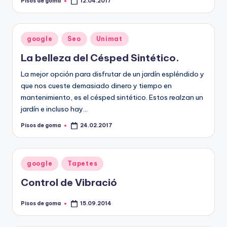
Pisos de goma
12.04.2017
Publicado
por
Publicado
google
Seo
Unimat
en
La belleza del Césped Sintético.
La mejor opción para disfrutar de un jardín espléndido y
que nos cueste demasiado dinero y tiempo en
mantenimiento, es el césped sintético. Estos realzan un
jardín e incluso hay…
Pisos de goma
24.02.2017
Publicado
por
Publicado
google
Tapetes
en
Control de Vibració
Pisos de goma
15.09.2014
Publicado
por