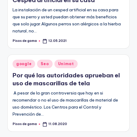
Césped artificial en su casa
m
La instalación de un cesped artificial en su casa para
a
que su perro y usted puedan obtener más beneficios
que solo jugar.Algunos perros son alérgicos a la hierba
natural, no…
Pisos de goma
12.05.2021
Publicado
por
Publicado
google
Seo
Unimat
en
Por qué las autoridades aprueban el
uso de mascarillas de tela
A pesar de la gran controversia que hay en si
recomendar o no el uso de mascarillas de material de
uso doméstico. Los Centros para el Control y
Prevención de…
Pisos de goma
11.08.2020
Publicado
por