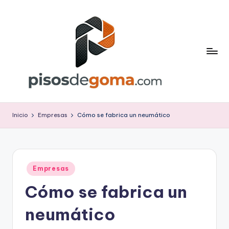
Saltar
al
contenido
P
is
Inicio
Empresas
Cómo se fabrica un neumático
o
s
d
Publicado
Empresas
en
e
Cómo se fabrica un
G
neumático
o