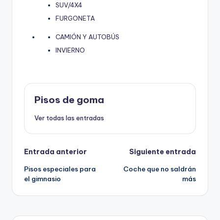
SUV/4X4
FURGONETA
CAMIÓN Y AUTOBÚS
INVIERNO
Pisos de goma
Ver todas las entradas
Navegación
Entrada anterior
Siguiente entrada
Pisos especiales para
Coche que no saldrán
de
el gimnasio
más
entradas