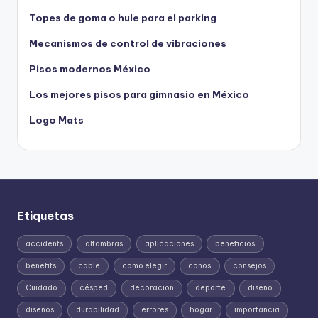
Topes de goma o hule para el parking
Mecanismos de control de vibraciones
Pisos modernos México
Los mejores pisos para gimnasio en México
Logo Mats
Etiquetas
accidents
alfombras
aplicaciones
beneficios
benefits
cable
como elegir
conos
consejos
Cuidado
césped
decoracion
deporte
diseño
diseños
durabilidad
errores
hogar
importancia