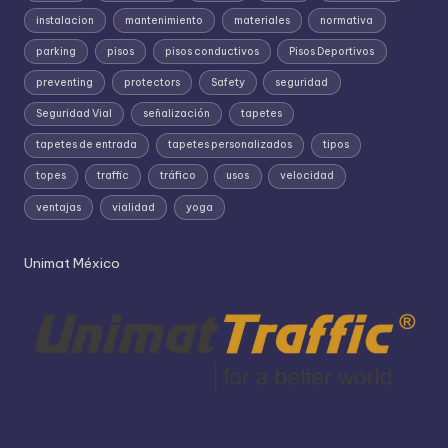
instalacion
mantenimiento
materiales
normativa
parking
pisos
pisos conductivos
Pisos Deportivos
preventing
protectors
Safety
seguridad
Seguridad Vial
señalización
tapetes
tapetes de entrada
tapetes personalizados
tipos
topes
traffic
tráfico
usos
velocidad
ventajas
vialidad
yoga
Unimat México