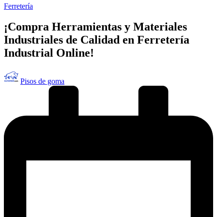
Publicado
Ferretería
en
¡Compra Herramientas y Materiales
Industriales de Calidad en Ferretería
Industrial Online!
Publicado
Pisos de goma
por