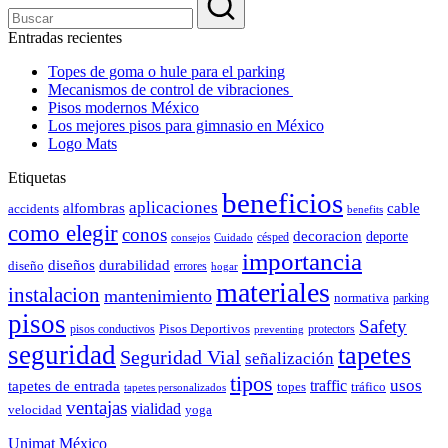
Entradas recientes
Topes de goma o hule para el parking
Mecanismos de control de vibraciones
Pisos modernos México
Los mejores pisos para gimnasio en México
Logo Mats
Etiquetas
beneficios
aplicaciones
alfombras
cable
accidents
benefits
como elegir
conos
decoracion
deporte
césped
consejos
Cuidado
importancia
durabilidad
diseños
diseño
errores
hogar
materiales
instalacion
mantenimiento
normativa
parking
pisos
Safety
pisos conductivos
Pisos Deportivos
protectors
preventing
seguridad
tapetes
Seguridad Vial
señalización
tipos
usos
traffic
tapetes de entrada
topes
tráfico
tapetes personalizados
ventajas
vialidad
velocidad
yoga
Unimat México