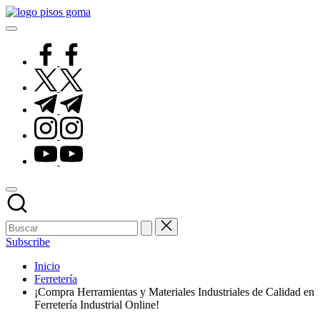
Saltar
Pisos
al
de
contenido
Goma
facebook.com
twitter.com
t.me
instagram.com
youtube.com
Subscribe
Inicio
Ferretería
¡Compra Herramientas y Materiales Industriales de Calidad en
Ferretería Industrial Online!