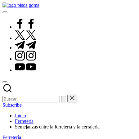
Saltar
Pisos
al
de
contenido
Goma
facebook.com
twitter.com
t.me
instagram.com
youtube.com
Subscribe
Inicio
Ferretería
Semejanzas entre la ferretería y la cerrajería
Publicado
Ferretería