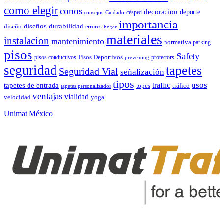
como elegir
conos
decoracion
deporte
césped
consejos
Cuidado
importancia
durabilidad
diseños
diseño
errores
hogar
materiales
instalacion
mantenimiento
normativa
parking
pisos
Safety
pisos conductivos
Pisos Deportivos
protectors
preventing
seguridad
tapetes
Seguridad Vial
señalización
tipos
usos
traffic
tapetes de entrada
topes
tráfico
tapetes personalizados
ventajas
vialidad
velocidad
yoga
Unimat México