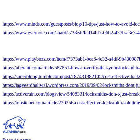
https://www.minds.com/guestposts/blog/10-tips-just-how-to-avoid-
https://www.evernote.com/shard/s738/sh/fad14bf7-06b2-437b-a3e
https://www.playbuzz.com/item/f7373ab1-bea6-4c32-a4df-9b430087
https://uberant.com/article/587851-how-to-verify-that-your-locksmith
https://superblpog.tumblr.com/post/187431982105/cost-effective-loc
https://jagveerdhaliwal.wordpress.com/2019/09/02/locksmiths-dont-ju
https://activerain.com/blogsview/5408331/locksmiths-don-t-just-brea
https://topsitenet.com/article/229256-cost-effective-locksmith-solutio