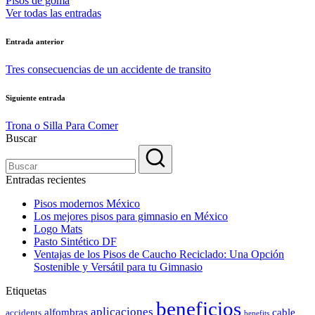
Pisos de goma
Ver todas las entradas
Navegación
Entrada anterior
de
Tres consecuencias de un accidente de transito
entradas
Siguiente entrada
Trona o Silla Para Comer
Buscar
Entradas recientes
Pisos modernos México
Los mejores pisos para gimnasio en México
Logo Mats
Pasto Sintético DF
Ventajas de los Pisos de Caucho Reciclado: Una Opción
Sostenible y Versátil para tu Gimnasio
Etiquetas
beneficios
aplicaciones
alfombras
cable
accidents
benefits