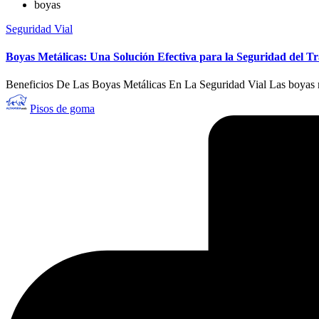
boyas
Publicado
Seguridad Vial
en
Boyas Metálicas: Una Solución Efectiva para la Seguridad del Tr
Beneficios De Las Boyas Metálicas En La Seguridad Vial Las boyas me
Publicado
Pisos de goma
por