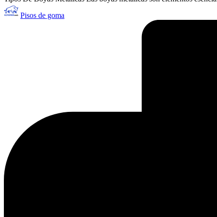
Publicado
Pisos de goma
por