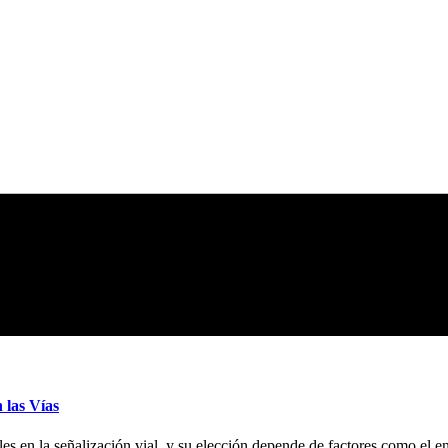
 las Vías
 en la señalización vial, y su elección depende de factores como el en