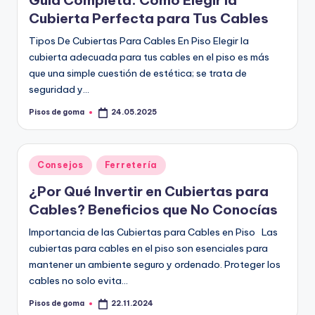
Guía Completa: Cómo Elegir la
m
Cubierta Perfecta para Tus Cables
a
Tipos De Cubiertas Para Cables En Piso Elegir la
cubierta adecuada para tus cables en el piso es más
que una simple cuestión de estética; se trata de
seguridad y…
Pisos de goma
24.05.2025
Publicado
por
Publicado
Consejos
Ferretería
en
¿Por Qué Invertir en Cubiertas para
Cables? Beneficios que No Conocías
Importancia de las Cubiertas para Cables en Piso Las
cubiertas para cables en el piso son esenciales para
mantener un ambiente seguro y ordenado. Proteger los
cables no solo evita…
Pisos de goma
22.11.2024
Publicado