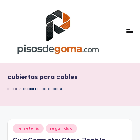
Saltar
al
contenido
P
is
cubiertas para cables
o
s
Inicio
cubiertas para cables
d
e
G
Publicado
Ferretería
seguridad
o
en