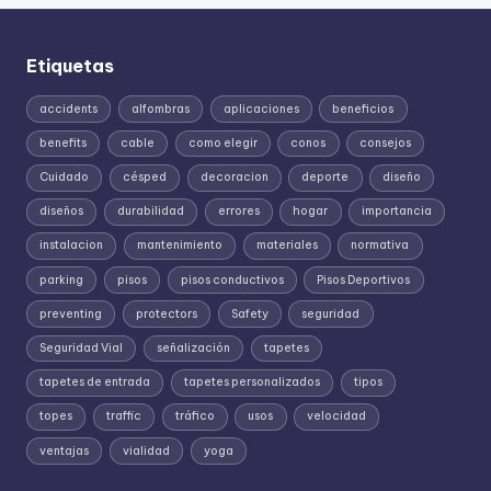
Etiquetas
accidents
alfombras
aplicaciones
beneficios
benefits
cable
como elegir
conos
consejos
Cuidado
césped
decoracion
deporte
diseño
diseños
durabilidad
errores
hogar
importancia
instalacion
mantenimiento
materiales
normativa
parking
pisos
pisos conductivos
Pisos Deportivos
preventing
protectors
Safety
seguridad
Seguridad Vial
señalización
tapetes
tapetes de entrada
tapetes personalizados
tipos
topes
traffic
tráfico
usos
velocidad
ventajas
vialidad
yoga