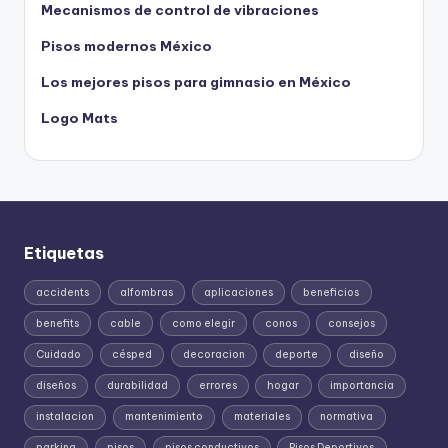
Mecanismos de control de vibraciones
Pisos modernos México
Los mejores pisos para gimnasio en México
Logo Mats
Etiquetas
accidents
alfombras
aplicaciones
beneficios
benefits
cable
como elegir
conos
consejos
Cuidado
césped
decoracion
deporte
diseño
diseños
durabilidad
errores
hogar
importancia
instalacion
mantenimiento
materiales
normativa
parking
pisos
pisos conductivos
Pisos Deportivos