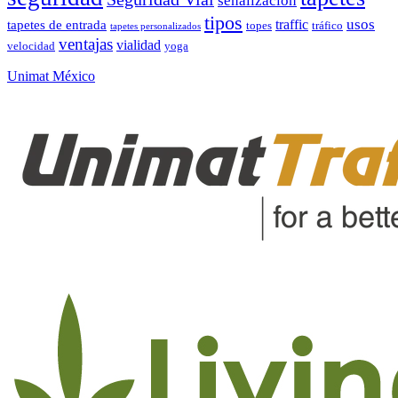
señalización
tipos
usos
traffic
tapetes de entrada
topes
tráfico
tapetes personalizados
ventajas
vialidad
velocidad
yoga
Unimat México