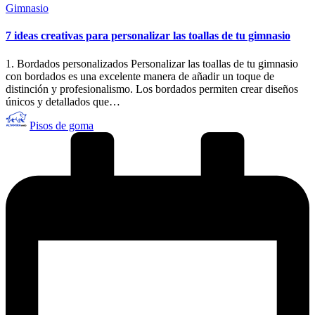
Publicado
Gimnasio
en
7 ideas creativas para personalizar las toallas de tu gimnasio
1. Bordados personalizados Personalizar las toallas de tu gimnasio
con bordados es una excelente manera de añadir un toque de
distinción y profesionalismo. Los bordados permiten crear diseños
únicos y detallados que…
Publicado
Pisos de goma
por