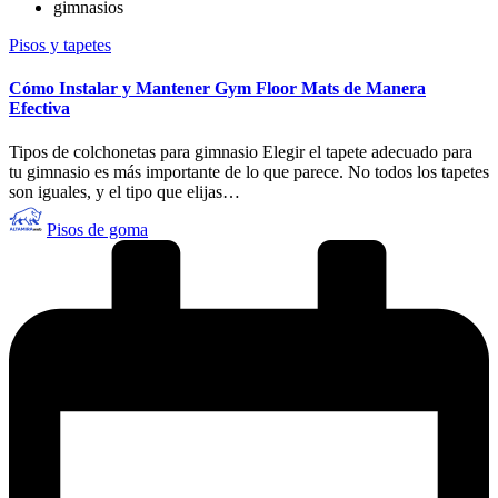
gimnasios
Publicado
Pisos y tapetes
en
Cómo Instalar y Mantener Gym Floor Mats de Manera
Efectiva
Tipos de colchonetas para gimnasio Elegir el tapete adecuado para
tu gimnasio es más importante de lo que parece. No todos los tapetes
son iguales, y el tipo que elijas…
Publicado
Pisos de goma
por