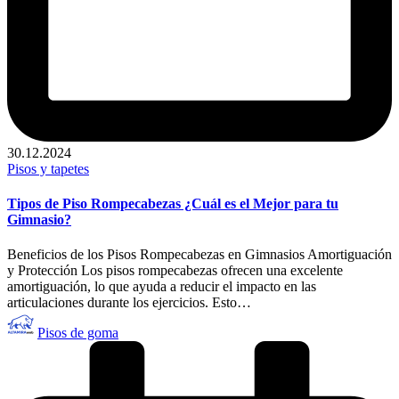
30.12.2024
Publicado
Pisos y tapetes
en
Tipos de Piso Rompecabezas ¿Cuál es el Mejor para tu
Gimnasio?
Beneficios de los Pisos Rompecabezas en Gimnasios Amortiguación
y Protección Los pisos rompecabezas ofrecen una excelente
amortiguación, lo que ayuda a reducir el impacto en las
articulaciones durante los ejercicios. Esto…
Publicado
Pisos de goma
por