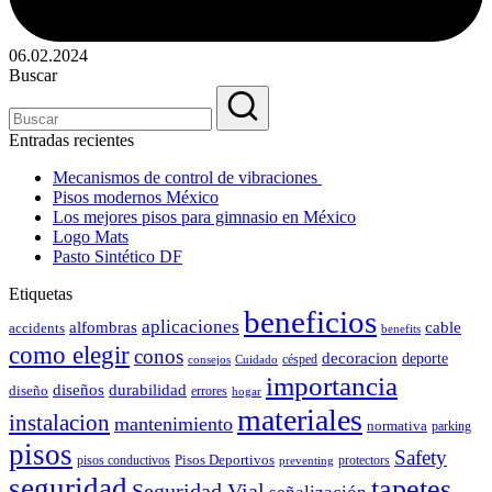
06.02.2024
Buscar
Entradas recientes
Mecanismos de control de vibraciones
Pisos modernos México
Los mejores pisos para gimnasio en México
Logo Mats
Pasto Sintético DF
Etiquetas
beneficios
aplicaciones
alfombras
cable
accidents
benefits
como elegir
conos
decoracion
deporte
césped
consejos
Cuidado
importancia
durabilidad
diseños
diseño
errores
hogar
materiales
instalacion
mantenimiento
normativa
parking
pisos
Safety
pisos conductivos
Pisos Deportivos
protectors
preventing
seguridad
tapetes
Seguridad Vial