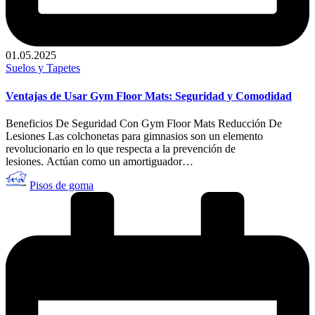
01.05.2025
Publicado
Suelos y Tapetes
en
Ventajas de Usar Gym Floor Mats: Seguridad y Comodidad
Beneficios De Seguridad Con Gym Floor Mats Reducción De
Lesiones Las colchonetas para gimnasios son un elemento
revolucionario en lo que respecta a la prevención de
lesiones. Actúan como un amortiguador…
Publicado
Pisos de goma
por