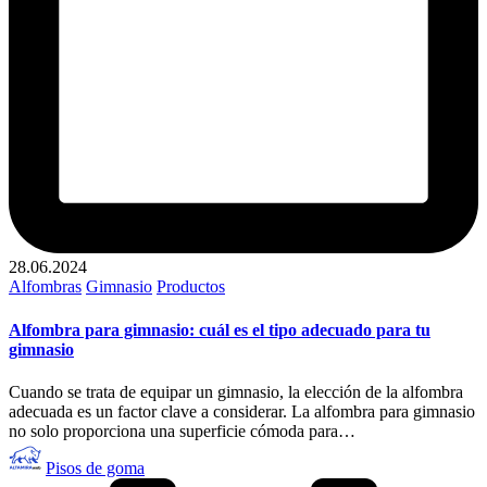
28.06.2024
Publicado
Alfombras
Gimnasio
Productos
en
Alfombra para gimnasio: cuál es el tipo adecuado para tu
gimnasio
Cuando se trata de equipar un gimnasio, la elección de la alfombra
adecuada es un factor clave a considerar. La alfombra para gimnasio
no solo proporciona una superficie cómoda para…
Publicado
Pisos de goma
por