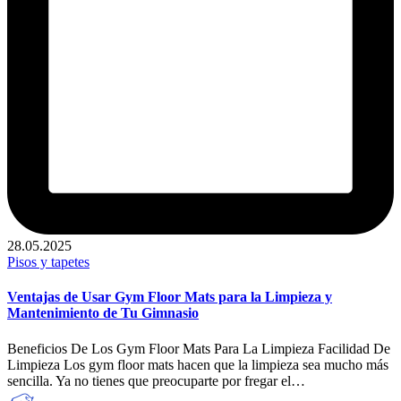
28.05.2025
Publicado
Pisos y tapetes
en
Ventajas de Usar Gym Floor Mats para la Limpieza y
Mantenimiento de Tu Gimnasio
Beneficios De Los Gym Floor Mats Para La Limpieza Facilidad De
Limpieza Los gym floor mats hacen que la limpieza sea mucho más
sencilla. Ya no tienes que preocuparte por fregar el…
Publicado