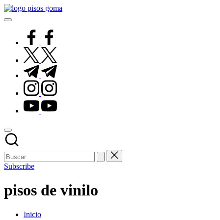
Saltar
Pisos
al
de
contenido
Goma
facebook.com
twitter.com
t.me
instagram.com
youtube.com
Subscribe
pisos de vinilo
Inicio