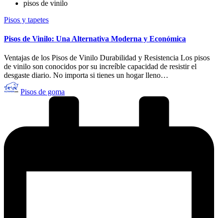
pisos de vinilo
Publicado
Pisos y tapetes
en
Pisos de Vinilo: Una Alternativa Moderna y Económica
Ventajas de los Pisos de Vinilo Durabilidad y Resistencia Los pisos
de vinilo son conocidos por su increíble capacidad de resistir el
desgaste diario. No importa si tienes un hogar lleno…
Publicado
Pisos de goma
por