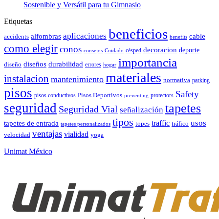
Sostenible y Versátil para tu Gimnasio
Etiquetas
beneficios
aplicaciones
alfombras
cable
accidents
benefits
como elegir
conos
decoracion
deporte
césped
consejos
Cuidado
importancia
durabilidad
diseños
diseño
errores
hogar
materiales
instalacion
mantenimiento
normativa
parking
pisos
Safety
pisos conductivos
Pisos Deportivos
protectors
preventing
seguridad
tapetes
Seguridad Vial
señalización
tipos
usos
traffic
tapetes de entrada
topes
tráfico
tapetes personalizados
ventajas
vialidad
velocidad
yoga
Unimat México