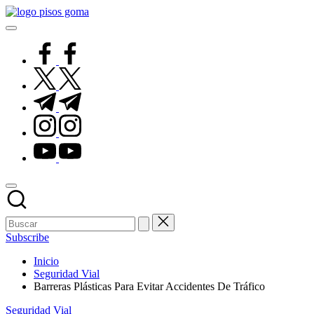
Saltar
Pisos
al
de
contenido
Goma
facebook.com
twitter.com
t.me
instagram.com
youtube.com
Subscribe
Inicio
Seguridad Vial
Barreras Plásticas Para Evitar Accidentes De Tráfico
Publicado
Seguridad Vial