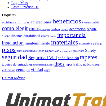
Logo Mats
Pasto Sintético DF
Etiquetas
beneficios
aplicaciones
alfombras
cable
accidents
benefits
como elegir
conos
decoracion
deporte
césped
consejos
Cuidado
importancia
durabilidad
diseños
diseño
errores
hogar
materiales
instalacion
mantenimiento
normativa
parking
pisos
Safety
pisos conductivos
Pisos Deportivos
protectors
preventing
seguridad
tapetes
Seguridad Vial
señalización
tipos
usos
traffic
tapetes de entrada
topes
tráfico
tapetes personalizados
ventajas
vialidad
velocidad
yoga
Unimat México