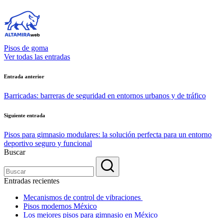
Pisos de goma
Ver todas las entradas
Navegación
Entrada anterior
de
Barricadas: barreras de seguridad en entornos urbanos y de tráfico
entradas
Siguiente entrada
Pisos para gimnasio modulares: la solución perfecta para un entorno
deportivo seguro y funcional
Buscar
Entradas recientes
Mecanismos de control de vibraciones
Pisos modernos México
Los mejores pisos para gimnasio en México