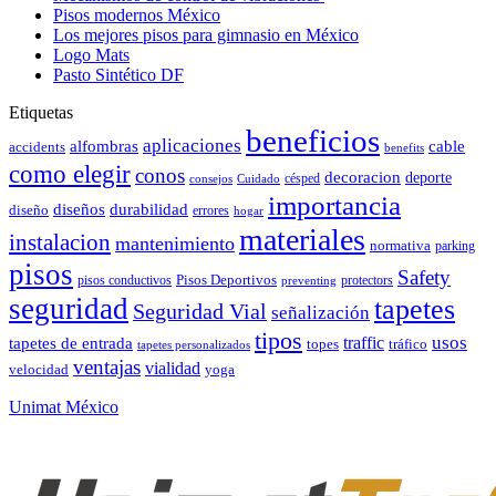
Pisos modernos México
Los mejores pisos para gimnasio en México
Logo Mats
Pasto Sintético DF
Etiquetas
beneficios
aplicaciones
alfombras
cable
accidents
benefits
como elegir
conos
decoracion
deporte
césped
consejos
Cuidado
importancia
durabilidad
diseños
diseño
errores
hogar
materiales
instalacion
mantenimiento
normativa
parking
pisos
Safety
pisos conductivos
Pisos Deportivos
protectors
preventing
seguridad
tapetes
Seguridad Vial
señalización
tipos
usos
traffic
tapetes de entrada
topes
tráfico
tapetes personalizados
ventajas
vialidad
velocidad
yoga
Unimat México