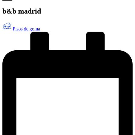
en
b&b madrid
Publicado
Pisos de goma
por