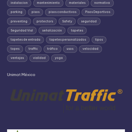
instalacion
mantenimiento
materiales
normativa
parking
pisos
pisos conductivos
Pisos Deportivos
preventing
protectors
Safety
seguridad
Seguridad Vial
señalización
tapetes
tapetes de entrada
tapetes personalizados
tipos
topes
traffic
tráfico
usos
velocidad
ventajas
vialidad
yoga
Unimat México