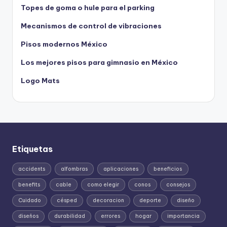
Topes de goma o hule para el parking
Mecanismos de control de vibraciones
Pisos modernos México
Los mejores pisos para gimnasio en México
Logo Mats
Etiquetas
accidents
alfombras
aplicaciones
beneficios
benefits
cable
como elegir
conos
consejos
Cuidado
césped
decoracion
deporte
diseño
diseños
durabilidad
errores
hogar
importancia