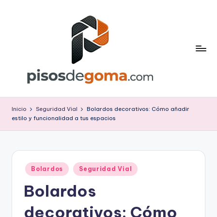
Saltar
al
contenido
P
is
Inicio
Seguridad Vial
Bolardos decorativos: Cómo añadir
estilo y funcionalidad a tus espacios
o
s
d
Publicado
e
Bolardos
Seguridad Vial
en
Bolardos
G
o
decorativos: Cómo