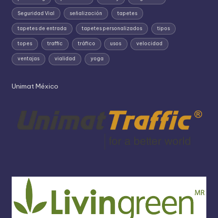
Seguridad Vial
señalización
tapetes
tapetes de entrada
tapetes personalizados
tipos
topes
traffic
tráfico
usos
velocidad
ventajas
vialidad
yoga
Unimat México