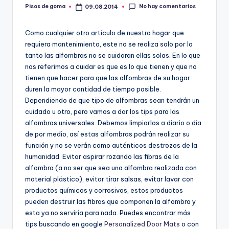
m
No hay comentarios
Pisos de goma
09.08.2014
Publicado
por
a
Como cualquier otro artículo de nuestro hogar que
requiera mantenimiento, este no se realiza solo por lo
tanto las alfombras no se cuidaran ellas solas. En lo que
nos referimos a cuidar es que es lo que tienen y que no
tienen que hacer para que las alfombras de su hogar
duren la mayor cantidad de tiempo posible.
Dependiendo de que tipo de alfombras sean tendrán un
cuidado u otro, pero vamos a dar los tips para las
alfombras universales. Debemos limpiarlos a diario o día
de por medio, así estas alfombras podrán realizar su
función y no se verán como auténticos destrozos de la
humanidad. Evitar aspirar rozando las fibras de la
alfombra (a no ser que sea una alfombra realizada con
material plástico), evitar tirar salsas, evitar lavar con
productos químicos y corrosivos, estos productos
pueden destruir las fibras que componen la alfombra y
esta ya no serviría para nada. Puedes encontrar más
tips buscando en google
Personalized Door Mats
o con