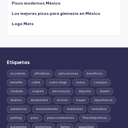
Pisos modernos México
Los mejores pisos para gimnasio en México
Logo Mats
Etiquetas
accidents
alfombras
aplicaciones
beneficios
benefits
cable
como elegir
conos
consejos
Cuidado
césped
decoracion
deporte
diseño
diseños
durabilidad
errores
hogar
importancia
instalacion
mantenimiento
materiales
normativa
parking
pisos
pisos conductivos
Pisos Deportivos
preventing
protectors
Safety
seguridad