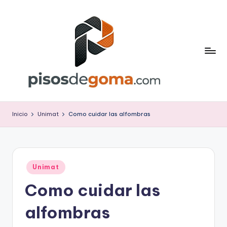
Saltar
al
contenido
P
is
Inicio
Unimat
Como cuidar las alfombras
o
s
d
Publicado
Unimat
en
e
Como cuidar las
G
alfombras
o