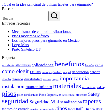
¿Cuál es la idea principal de utilizar tapetes para gimnasio?
Buscar
Entradas recientes
Mecanismos de control de vibraciones
Pisos modernos México
Los mejores pisos para gimnasio en México
Logo Mats
Pasto Sintético DF
Etiquetas
beneficios
aplicaciones
alfombras
cable
accidents
benefits
como elegir
conos
decoracion
deporte
césped
consejos
Cuidado
importancia
durabilidad
diseños
diseño
errores
hogar
materiales
instalacion
mantenimiento
normativa
parking
pisos
Safety
pisos conductivos
Pisos Deportivos
protectors
preventing
seguridad
tapetes
Seguridad Vial
señalización
tipos
usos
traffic
tapetes de entrada
topes
tráfico
tapetes personalizados