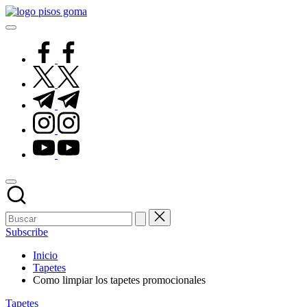
Saltar
Pisos
al
de
contenido
Goma
facebook.com
twitter.com
t.me
instagram.com
youtube.com
Subscribe
Inicio
Tapetes
Como limpiar los tapetes promocionales
Publicado
Tapetes