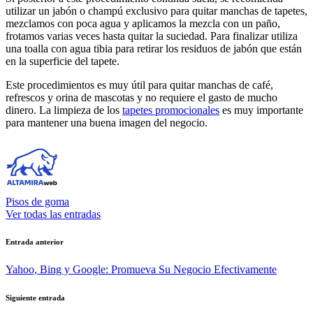
utilizar un jabón o champú exclusivo para quitar manchas de tapetes,
mezclamos con poca agua y aplicamos la mezcla con un paño,
frotamos varias veces hasta quitar la suciedad. Para finalizar utiliza
una toalla con agua tibia para retirar los residuos de jabón que están
en la superficie del tapete.
Este procedimientos es muy útil para quitar manchas de café,
refrescos y orina de mascotas y no requiere el gasto de mucho
dinero. La limpieza de los
tapetes promocionales
es muy importante
para mantener una buena imagen del negocio.
Pisos de goma
Ver todas las entradas
Navegación
Entrada anterior
de
Yahoo, Bing y Google: Promueva Su Negocio Efectivamente
entradas
Siguiente entrada