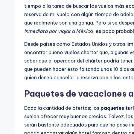
tiempo a la tarea de buscar los vuelos más ec
reserva de mi vuelo con algún tiempo de adel
que realmente son una ganga. Pero si se desper
inmediata por viajar a Méxic
o, es poco probabl
Desde países como Estados Unidos y otros limí
encontrar bueno vuelos charter que, algunas ve
saber que el operador del chárter podría tener e
que pueden hacer esto faltando unos 10 días ant
quien desea cancelar la reserva con ellos, esto
Paquetes de vacaciones a
Dada la cantidad de ofertas; los
paquetes turí
suelen ofrecer muy buenos precios. Talvez, lo
serán bastante adecuados para que no pase inc
podría encontrar algún hotel famoso dentro de