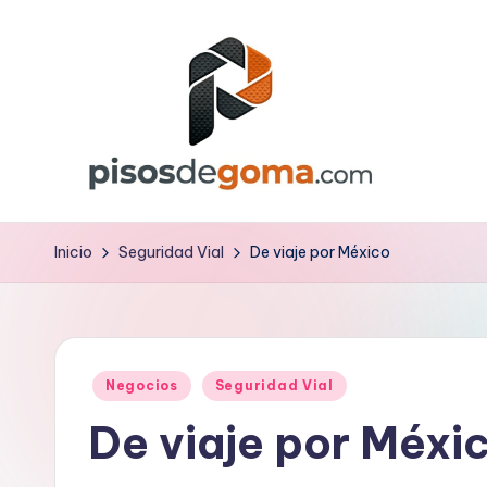
Saltar
al
contenido
P
is
Inicio
Seguridad Vial
De viaje por México
o
s
Publicado
d
Negocios
Seguridad Vial
en
De viaje por Méxi
e