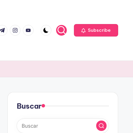
com
r.com
.me
instagram.com
youtube.com
Subscribe
Buscar