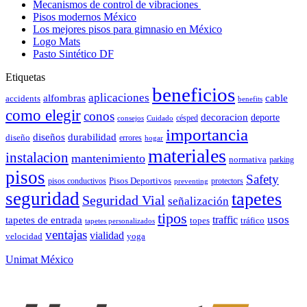
Mecanismos de control de vibraciones
Pisos modernos México
Los mejores pisos para gimnasio en México
Logo Mats
Pasto Sintético DF
Etiquetas
beneficios
aplicaciones
alfombras
cable
accidents
benefits
como elegir
conos
decoracion
deporte
césped
consejos
Cuidado
importancia
durabilidad
diseños
diseño
errores
hogar
materiales
instalacion
mantenimiento
normativa
parking
pisos
Safety
pisos conductivos
Pisos Deportivos
protectors
preventing
seguridad
tapetes
Seguridad Vial
señalización
tipos
usos
traffic
tapetes de entrada
topes
tráfico
tapetes personalizados
ventajas
vialidad
velocidad
yoga
Unimat México