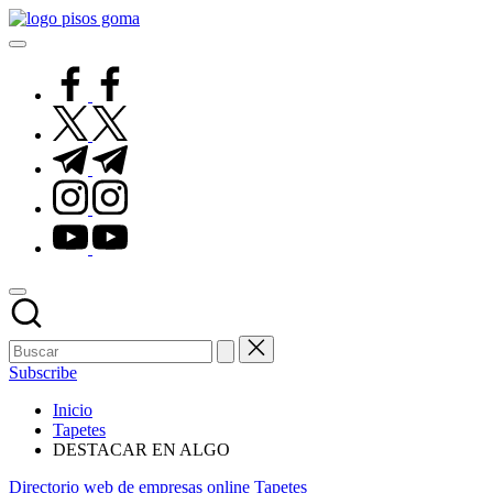
Saltar
Pisos
al
de
contenido
Goma
facebook.com
twitter.com
t.me
instagram.com
youtube.com
Subscribe
Inicio
Tapetes
DESTACAR EN ALGO
Publicado
Directorio web de empresas online
Tapetes