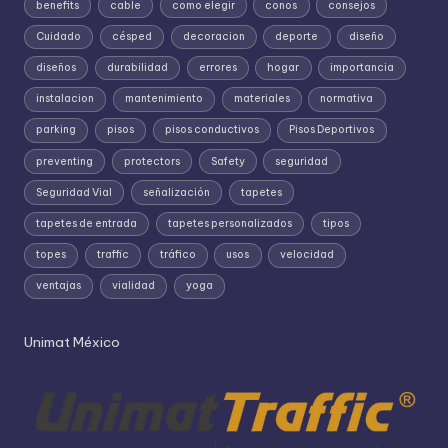
benefits
cable
como elegir
conos
consejos
Cuidado
césped
decoracion
deporte
diseño
diseños
durabilidad
errores
hogar
importancia
instalacion
mantenimiento
materiales
normativa
parking
pisos
pisos conductivos
Pisos Deportivos
preventing
protectors
Safety
seguridad
Seguridad Vial
señalización
tapetes
tapetes de entrada
tapetes personalizados
tipos
topes
traffic
tráfico
usos
velocidad
ventajas
vialidad
yoga
Unimat México