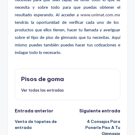
necesitas para que seas capaz de tener todo lo que se
necesita y sobre todo para que puedas obtener el
resultado esperando. Al acceder a
www.unimat.com.mx
tendrás la oportunidad de verificar cada uno de los
productos que ellos tienen, hacer tu llamada y averiguar
sobre el tipo de piso de gimnasio que tu necesitas. Aquí
mismo puedes también puedes hacer tus cotizaciones e
indagar todo lo necesario.
Pisos de goma
Ver todas las entradas
Navegación
Entrada anterior
Siguiente entrada
Venta de tapetes de
4 Consejos Para
de
entrada
Ponerle Piso A Tu
Gimnasio