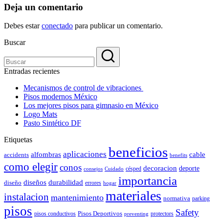
Deja un comentario
Debes estar
conectado
para publicar un comentario.
Buscar
Entradas recientes
Mecanismos de control de vibraciones
Pisos modernos México
Los mejores pisos para gimnasio en México
Logo Mats
Pasto Sintético DF
Etiquetas
beneficios
aplicaciones
alfombras
cable
accidents
benefits
como elegir
conos
decoracion
deporte
césped
consejos
Cuidado
importancia
durabilidad
diseños
diseño
errores
hogar
materiales
instalacion
mantenimiento
normativa
parking
pisos
Safety
pisos conductivos
Pisos Deportivos
protectors
preventing