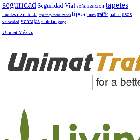
seguridad
tapetes
Seguridad Vial
señalización
tipos
usos
traffic
tapetes de entrada
topes
tráfico
tapetes personalizados
ventajas
vialidad
velocidad
yoga
Unimat México