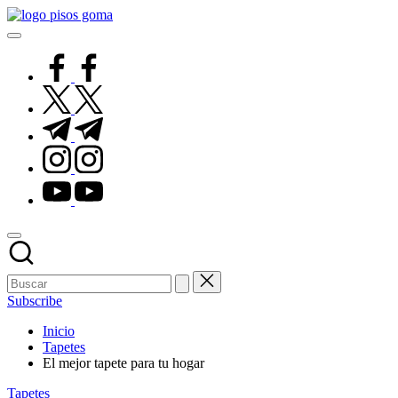
Saltar
Pisos
al
de
contenido
Goma
facebook.com
twitter.com
t.me
instagram.com
youtube.com
Subscribe
Inicio
Tapetes
El mejor tapete para tu hogar
Publicado
Tapetes