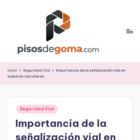
Saltar
al
contenido
P
is
Inicio
Seguridad Vial
Importancia de la señalización vial en
nuestras carreteras
o
s
d
Publicado
e
Seguridad Vial
en
Importancia de la
G
o
señalización vial en