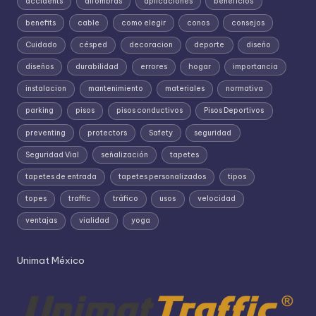
accidents
alfombras
aplicaciones
beneficios
benefits
cable
como elegir
conos
consejos
Cuidado
césped
decoracion
deporte
diseño
diseños
durabilidad
errores
hogar
importancia
instalacion
mantenimiento
materiales
normativa
parking
pisos
pisos conductivos
Pisos Deportivos
preventing
protectors
Safety
seguridad
Seguridad Vial
señalización
tapetes
tapetes de entrada
tapetes personalizados
tipos
topes
traffic
tráfico
usos
velocidad
ventajas
vialidad
yoga
Unimat México