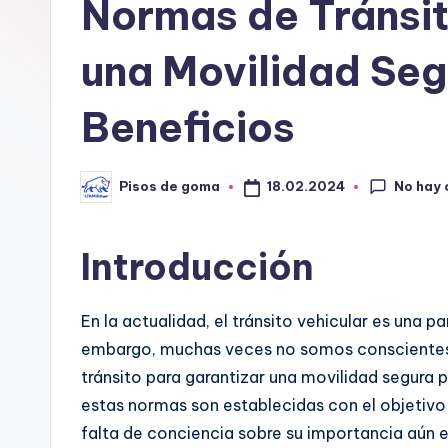
G
Normas de Tránsit
o
una Movilidad Seg
m
Beneficios
a
No hay
18.02.2024
Pisos de goma
Publicado
por
Introducción
En la actualidad, el tránsito vehicular es una p
embargo, muchas veces no somos conscientes 
tránsito para garantizar una movilidad segura p
estas normas son establecidas con el objetivo d
falta de conciencia sobre su importancia aún e