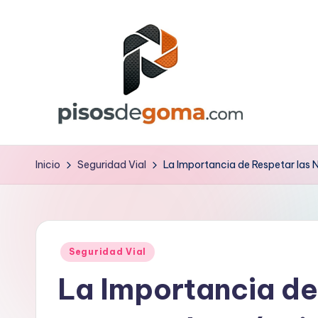
Saltar
al
contenido
P
is
Inicio
Seguridad Vial
La Importancia de Respetar las 
o
s
Publicado
d
Seguridad Vial
en
La Importancia de
e