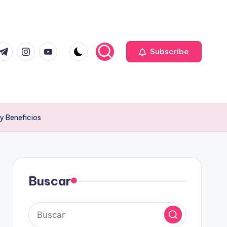
com
r.com
.me
instagram.com
youtube.com
Subscribe
y Beneficios
Buscar