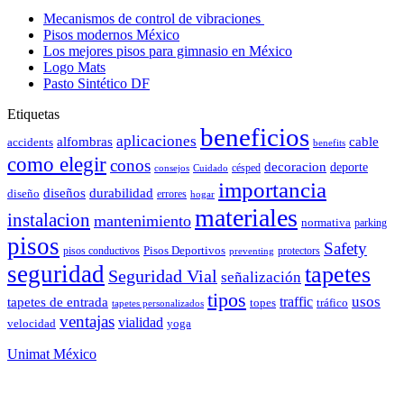
Mecanismos de control de vibraciones
Pisos modernos México
Los mejores pisos para gimnasio en México
Logo Mats
Pasto Sintético DF
Etiquetas
beneficios
aplicaciones
alfombras
cable
accidents
benefits
como elegir
conos
decoracion
deporte
césped
consejos
Cuidado
importancia
durabilidad
diseños
diseño
errores
hogar
materiales
instalacion
mantenimiento
normativa
parking
pisos
Safety
pisos conductivos
Pisos Deportivos
protectors
preventing
seguridad
tapetes
Seguridad Vial
señalización
tipos
usos
traffic
tapetes de entrada
topes
tráfico
tapetes personalizados
ventajas
vialidad
velocidad
yoga
Unimat México