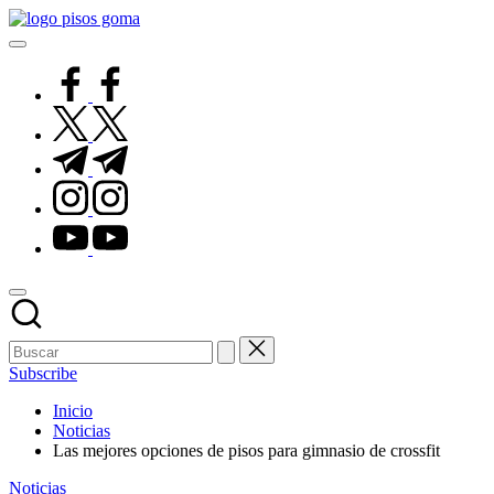
Saltar
Pisos
al
de
contenido
Goma
facebook.com
twitter.com
t.me
instagram.com
youtube.com
Subscribe
Inicio
Noticias
Las mejores opciones de pisos para gimnasio de crossfit
Publicado
Noticias