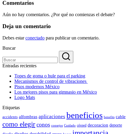
Comentarios
Aún no hay comentarios. ¿Por qué no comienzas el debate?
Deja un comentario
Debes estar
conectado
para publicar un comentario.
Buscar
Entradas recientes
Topes de goma o hule para el parking
Mecanismos de control de vibraciones
Pisos modernos México
Los mejores pisos para gimnasio en México
Logo Mats
Etiquetas
beneficios
aplicaciones
alfombras
cable
accidents
benefits
como elegir
conos
decoracion
deporte
césped
consejos
Cuidado
importancia
durabilidad
diseños
diseño
errores