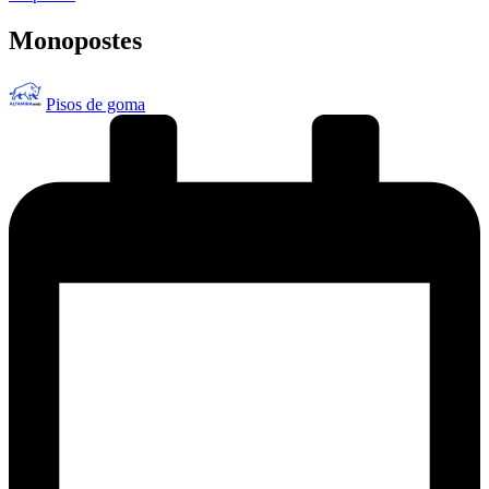
en
Monopostes
Publicado
Pisos de goma
por