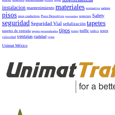
hogar
materiales
instalacion
mantenimiento
normativa
parking
pisos
Safety
pisos conductivos
Pisos Deportivos
protectors
preventing
seguridad
tapetes
Seguridad Vial
señalización
tipos
usos
traffic
tapetes de entrada
topes
tráfico
tapetes personalizados
ventajas
vialidad
velocidad
yoga
Unimat México